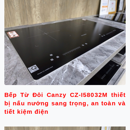
Bếp Từ Đôi Canzy CZ-I58032M
thiết
bị nấu nướng sang trọng
,
an toàn và
tiết kiệm điện