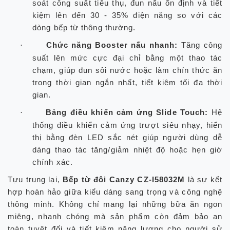
soát công suất tiêu thụ, đun nấu ổn định và tiết
kiệm lên đến 30 - 35% điện năng so với các
dòng bếp từ thông thường.
Chức năng Booster nấu nhanh:
Tăng công
·
suất lên mức cực đại chỉ bằng một thao tác
chạm, giúp đun sôi nước hoặc làm chín thức ăn
trong thời gian ngắn nhất, tiết kiệm tối đa thời
gian.
Bảng điều khiển cảm ứng Slide Touch:
Hệ
·
thống điều khiển cảm ứng trượt siêu nhạy, hiển
thị bằng đèn LED sắc nét giúp người dùng dễ
dàng thao tác tăng/giảm nhiệt độ hoặc hẹn giờ
chính xác.
Tựu trung lại,
Bếp từ đôi Canzy CZ-I58032M
là sự kết
hợp hoàn hảo giữa kiểu dáng sang trọng và công nghệ
thông minh. Không chỉ mang lại những bữa ăn ngon
miệng, nhanh chóng mà sản phẩm còn đảm bảo an
toàn tuyệt đối và tiết kiệm năng lượng cho người sử