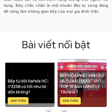
dụng. Đây chắc chắn là một khoản đầu tư xứng đáng
để nâng tầm không gian bếp của mọi gia đình Việt.
Bài viết nổi bật
BẾP HÒA PHÁT VINH DỰ
Bếp từ đôi Hafele HC-
VÀ TỰ HÀO ĐƯỢC VÀO
I7325B có tốt như lời
TOP 10 BÁN HÀNG UY
đồn không?
TÍN NHẤT
XEM THÊM
XEM THÊM