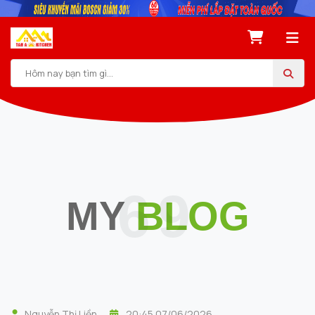
69
MY
BLOG
Nguyễn Thị Liền
20:45 07/06/2026