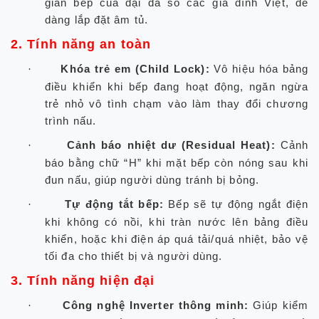
gian bếp của đại đa số các gia đình Việt, dễ
dàng lắp đặt âm tủ.
2. Tính năng an toàn
Khóa trẻ em (Child Lock):
Vô hiệu hóa bảng
·
điều khiển khi bếp đang hoạt động, ngăn ngừa
trẻ nhỏ vô tình chạm vào làm thay đổi chương
trình nấu.
Cảnh báo nhiệt dư (Residual Heat):
Cảnh
·
báo bằng chữ “H” khi mặt bếp còn nóng sau khi
đun nấu, giúp người dùng tránh bị bỏng.
Tự động tắt bếp:
Bếp sẽ tự động ngắt điện
·
khi không có nồi, khi tràn nước lên bảng điều
khiển, hoặc khi điện áp quá tải/quá nhiệt, bảo vệ
tối đa cho thiết bị và người dùng.
3. Tính năng hiện đại
Công nghệ Inverter thông minh:
Giúp kiểm
·