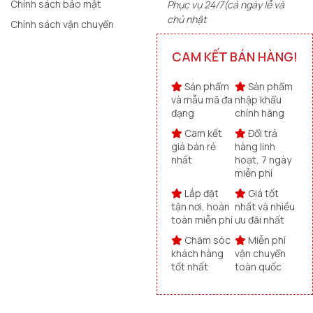
Chính sách bảo mật
Phục vụ 24/7(cả ngày lễ và
chủ nhật
Chính sách vận chuyển
CAM KẾT BÁN HÀNG!
Sản phẩm
Sản phẩm
và mẫu mã đa
nhập khẩu
đạng
chính hãng
Cam kết
Đổi trả
giá bán rẻ
hàng linh
nhất
hoạt, 7 ngày
miễn phí
Lắp đặt
Giá tốt
tận nơi, hoàn
nhất và nhiều
toàn miễn phí
ưu đãi nhất
Chăm sóc
Miễn phí
khách hàng
vận chuyển
tốt nhất
toàn quốc