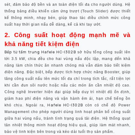
sét, đảm bảo độ bền và an toàn điện tối đa cho người dùng. Hệ
thống
bảng điều khiển cảm ứng trượt (Touch Slider)
được thiết
kế thông minh, nhạy bén, giúp thao tác điều chỉnh mức công
suất hay thời gian nấu dễ dàng, kể cả khi tay ướt.
2. Công suất hoạt động mạnh mẽ và
khả năng tiết kiệm điện
Bếp từ tầm trung Hafele HC-I302B
sở hữu
tổng công suất lên
tới 3.5 kW
, chia đều cho hai vùng nấu độc lập, mang đến khả
năng làm chín thức ăn nhanh chóng mà vẫn đảm bảo tiết kiệm
điện năng. Đặc biệt, bếp được tích hợp
chức năng Booster
, giúp
tăng công suất nấu lên mức tối đa chỉ trong tích tắc, rất tiện lợi
khi cần đun sôi nước hoặc nấu các món ăn cần nhiệt độ cao.
Công nghệ
Inverter hiện đại
giúp bếp duy trì nhiệt độ ổn định,
giảm hao phí điện năng và vận hành êm ái, hạn chế tiếng ồn
Hafele HC-I302B
khó chịu. Ngoài ra,
còn có
chế độ Power
Management
cho phép người dùng linh hoạt phân bổ công suất
giữa hai vùng nấu, tránh tình trạng quá tải điện. Hệ thống
quạt
tản nhiệt thông minh
hoạt động hiệu quả, giúp làm mát nhanh,
bảo vệ linh kiện bên trong và kéo dài tuổi thọ sản phẩm.