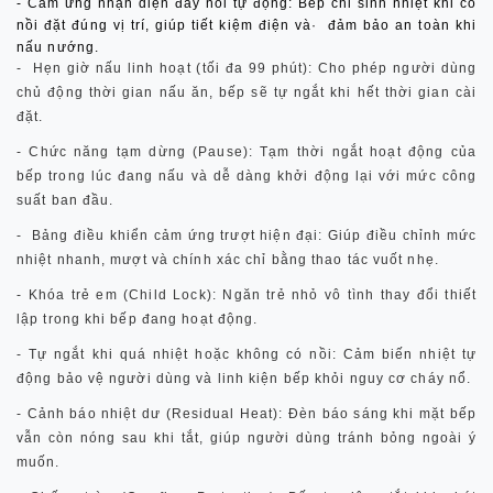
- Cảm ứng nhận diện đáy nồi tự động:
Bếp chỉ sinh nhiệt khi có
nồi đặt đúng vị trí, giúp tiết kiệm điện và
·
đảm bảo an toàn khi
nấu nướng.
-
Hẹn giờ nấu linh hoạt (tối đa 99 phút):
Cho phép người dùng
chủ động thời gian nấu ăn, bếp sẽ tự ngắt khi hết thời gian cài
đặt.
-
Chức năng tạm dừng (Pause):
Tạm thời ngắt hoạt động của
bếp trong lúc đang nấu và dễ dàng khởi động lại với mức công
suất ban đầu.
-
Bảng điều khiển cảm ứng trượt hiện đại:
Giúp điều chỉnh mức
nhiệt nhanh, mượt và chính xác chỉ bằng thao tác vuốt nhẹ.
- Khóa trẻ em (Child Lock):
Ngăn trẻ nhỏ vô tình thay đổi thiết
lập trong khi bếp đang hoạt động.
- Tự ngắt khi quá nhiệt hoặc không có nồi:
Cảm biến nhiệt tự
động bảo vệ người dùng và linh kiện bếp khỏi nguy cơ cháy nổ.
- Cảnh báo nhiệt dư (Residual Heat):
Đèn báo sáng khi mặt bếp
vẫn còn nóng sau khi tắt, giúp người dùng tránh bỏng ngoài ý
muốn.