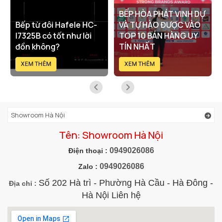
BẾP HÒA PHÁT VINH DỰ
Bếp từ đôi Hafele HC-
VÀ TỰ HÀO ĐƯỢC VÀO
I7325B có tốt như lời
TOP 10 BÁN HÀNG UY
đồn không?
TÍN NHẤT
XEM THÊM
XEM THÊM
Showroom Hà Nội
Tên: Showroom Hà Nội
0949026086
Điện thoại :
0949026086
Zalo :
Số 202 Hà trì - Phường Hà Cầu - Hà Đông -
Địa chỉ :
Hà Nội Liên hệ