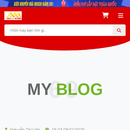
69
MY
BLOG
Nguyễn Thị Liền
19:03 08/11/2025