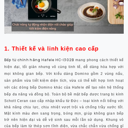
1. Thiết kế và linh kiện cao cấp
Bếp từ chính hãng Hafele HC-I302B
mang phong cách thiết kế
hiện đại, tối giản nhưng vô cùng tinh tế, dễ dàng hòa hợp với
mọi không gian bếp. Với
kiểu dáng Domino gồm 2 vùng nấu
,
sản phẩm vừa tiết kiệm diện tích, vừa có thể kết hợp linh hoạt
với các dòng bếp Domino khác của Hafele để tạo nên hệ thống
bếp đa năng và
đồng bộ. Toàn bộ bề mặt bếp được trang bị
kính
Schott Ceran cao cấp
nhập khẩu từ Đức – loại kính nổi tiếng với
khả năng chịu lực, chịu nhiệt vượt trội và chống trầy xước tốt.
Mặt kính màu đen sang trọng, bóng mịn, giúp không gian bếp
trở nên hiện đại và dễ vệ sinh sau mỗi lần sử dụng. Khung vỏ
của bếp làm từ
thép sơn tĩnh điện
, vừa chắc chắn vừa chống gỉ