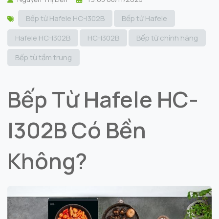
Bếp từ Hafele HC-I302B
Bếp từ Hafele
Hafele HC-I302B
HC-I302B
Bếp từ chính hãng
Bếp từ tầm trung
Bếp Từ Hafele HC-
I302B Có Bền
Không?