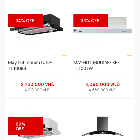
·
Chế độ hút
: Khử mùi trực tiếp bằng
than hoạt tính hoặc đẩy ra ngoài qua
ống thoát.
34% OFF
33% OFF
·
Tính năng đặc biệt
:
o
Tự động đóng mở kính trước khi
khởi động/tắt máy.
o
Cảm ứng khói và nhiệt hiện đại.
Máy hút mùi âm tủ KF-
MÁY HÚT MÙI KAFF KF-
TL1008B
TL1007W
2. Thông tin kích thước
·
Chiều ngang (Rộng)
: 700mm
2,730,000 VNĐ
3,090,000 VNĐ
4,199,000 VNĐ
4,680,000 VNĐ
·
Chiều sâu
: 440mm
·
Chiều cao
: Điều chỉnh linh hoạt từ
420mm
đến 780mm(bao gồm cả ốp
ống khói).
69%
OFF
·
Đường kính ống thoát
:150mm(tặng
kèm ống mềm
2m