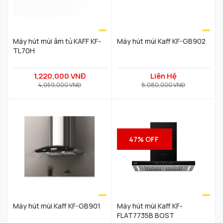
·
Kích thước ốp ống
khói
:
172x222x(420-780) mm
Máy hút mùi âm tủ KAFF KF-
Máy hút mùi Kaff KF-GB902
·
Độ dày kính
: 6mm, kính cường lực
TL70H
tráng men bóng cao cấp
.
1,220,000 VNĐ
Liên Hệ
4,059,000 VNĐ
8,080,000 VNĐ
47% OFF
Máy hút mùi Kaff KF-GB901
Máy hút mùi Kaff KF-
FLAT7735B BOST