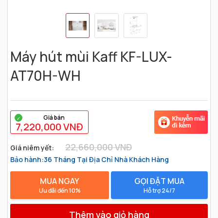
Máy hút mùi Kaff KF-LUX-
AT70H-WH
1
2
3
4
5
Giá bán
7,220,000 VNĐ
22,660,000 VNĐ
Giá niêm yết:
Bảo hành:36 Tháng Tại Địa Chỉ Nhà Khách Hàng
MUA NGAY
GỌI ĐẶT MUA
Ưu đãi đến 10%
Hỗ trợ 24/7
Thêm vào giỏ hàng