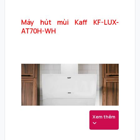
Máy hút mùi Kaff KF-LUX-
AT70H-WH
Xem thêm
1. Thông số kỹ thuật chi tiết