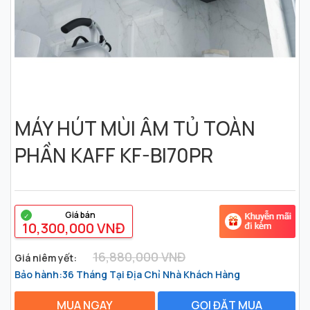
MÁY HÚT MÙI ÂM TỦ TOÀN
PHẦN KAFF KF-BI70PR
1
2
3
4
5
Giá bán
10,300,000 VNĐ
16,880,000 VNĐ
Giá niêm yết:
Bảo hành:36 Tháng Tại Địa Chỉ Nhà Khách Hàng
MUA NGAY
GỌI ĐẶT MUA