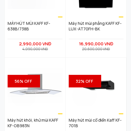
MÁY HÚT MÙI KAFF KF-
Máy hút mùi phẳng KAFF KF-
638B/738B
LUX-AT70FH-BK
2,990,000 VNĐ
16,990,000 VNĐ
4,090,000 VNĐ
20,600,000 VNĐ
56% OFF
32% OFF
Máy hút khói, khử mùi KAFF
Máy hút mùi cổ điển Kaff KF-
KF-GB983N
701B