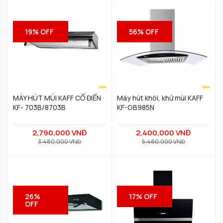
19% OFF
56% OFF
MÁY HÚT MÙI KAFF CỔ ĐIỂN
Máy hút khói, khử mùi KAFF
KF- 703B/8703B
KF-GB985N
2,790,000 VNĐ
2,400,000 VNĐ
3,480,000 VNĐ
5,480,000 VNĐ
26%
17% OFF
OFF