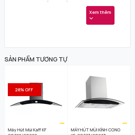
+ Công suất hút tối đa 1000m3/h
+ Độ ồn maximum 48dB
Xem thêm
+ Ống thoát D150 + 2m ống mềm
kèm theo
+ Ốp ống khói inox 1x450x300
+ Kích thước: 720 x 280 x 320mm
SẢN PHẨM TƯƠNG TỰ
28% OFF
Máy Hút Mùi Kaff KF
MÁY HÚT MÙI KÍNH CONG