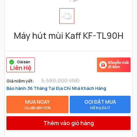
Máy hút mùi Kaff KF-TL90H
1
2
3
4
5
Giá bán
Liên Hệ
5,580,000 VNĐ
Giá niêm yết:
Bảo hành:36 Tháng Tại Địa Chỉ Nhà Khách Hàng
MUA NGAY
GỌI ĐẶT MUA
Ưu đãi đến 10%
Hỗ trợ 24/7
Thêm vào giỏ hàng