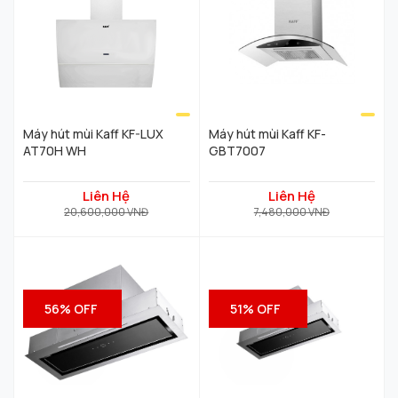
– Ống thoát: 120mm
– Lưới lọc mỡ Aluminum 3 lớp
– Kích thước: 900x280x200mm
– Chế độ hút và khử mùi bằng than hoạt
tính
Máy hút mùi Kaff KF-LUX
Máy hút mùi Kaff KF-
AT70H WH
GBT7007
Liên Hệ
Liên Hệ
20,600,000 VNĐ
7,480,000 VNĐ
56% OFF
51% OFF