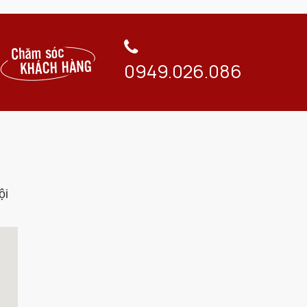
n tuyệt đối. Yếu tố an toàn luôn được người
c phím khác sẽ không sử dụng được (trừ phím
0949.026.086
ớc các hoạt động vô tình bấm phím của trẻ em
ếp thì bếp cũng sẽ tự ngắt công suất và không
ng có thể dễ dàng thiết lập thời gian đun nấu,
m biến nhiệt độ dưới mỗi vùng nấu, khi có hiện
ội
ng như đảm bảo không sự cố đáng tiếc xảy ra.
vùng nấu còn nóng nhiệt độ trên
60ºC
sau khi