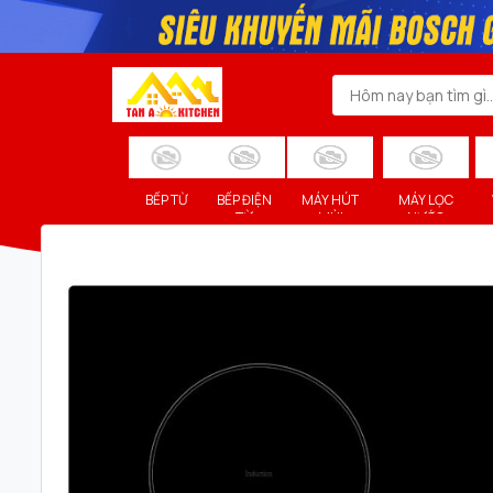
BẾP TỪ
BẾP ĐIỆN
MÁY HÚT
MÁY LỌC
TỪ
MÙI
NƯỚC