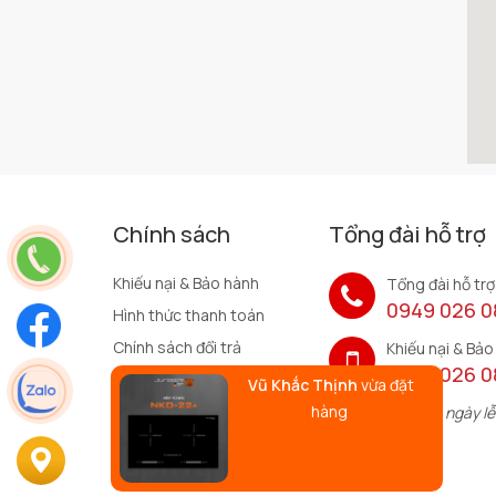
Hẹn giờ tắt tự động
Các mức nhiệt từ 1 đến 9 tương ứng với nhiều 
Có chế độ cảnh báo nhiệt dư bằng tín hiệu đ
San nhiệt tự động đảm bảo an toàn
Khóa trẻ em
Tự động nhận diện vùng nấu và xử lí nhanh ch
Mã sản phẩm
Công suất vùng nấu trái
Chính sách
Tổng đài hỗ trợ
Công suất vùng nấu phải
Khiếu nại & Bảo hành
Tổng đài hỗ trợ
Kích thước mặt kính
0949 026 0
Hình thức thanh toán
Chính sách đổi trả
Kích thước cắt đá
Khiếu nại & Bảo
0949 026 0
Điều khoản quy định
Vũ Khắc Thịnh
vừa đặt
Bảo hành
hàng
Chính sách bảo mật
Phục vụ 24/7(cả ngày lễ
Xuất xứ
Chính sách vận chuyển
Tình trạng