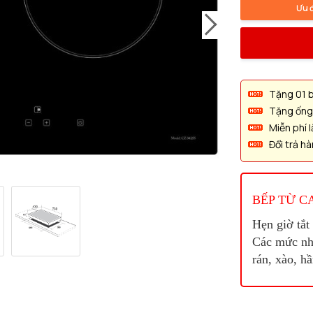
Ưu 
Tặng 01 bộ
Tặng ống 
Miễn phí 
Đổi trả h
BẾP TỪ C
Hẹn giờ tắt
Các mức nhi
rán, xào, h