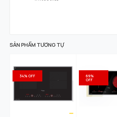
2.Công suất
B
ếp từ Canzy
CZ
300-2SS
gồm 2 vùng nấu, 
3. Các tính năng nấu ăn hiện đại
Bếp không sử dụng lửa để làm chín thức ăn 
Bởi vậy, sử dụng bếp từ này không những gi
đình. Ưu điểm nổi bật của bếp từ là khả nă
SẢN PHẨM TƯƠNG TỰ
thời gian đun nấu đến tối đa.
Bếp
được trang bị bảng điều khiển cảm ứng
nhàng, chính xác. Mặt cảm ứng nhanh nhạy, 
các chế độ nhiệt khác nhau để chế biến nh
34% OFF
69%
OFF
hay quá lâu
.
Phần thân vỏ của bếp sử dụng chất liệu nhựa
toàn cho người sử dụng và thích hợp với khí 