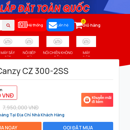
0
Giỏ hàng
Hệ thống
Liên hệ
MÁY SẤY
NỒI BẾP
NỒI CHIÊN KHÔNG
MÁY
BÁT
TỪ
DẦU
GIẶT
Canzy CZ 300-2SS
1
2
3
4
5
án
0 VNĐ
7,950,000 VNĐ
áng Tại Địa Chỉ Nhà Khách Hàng
A NGAY
GỌI ĐẶT MUA