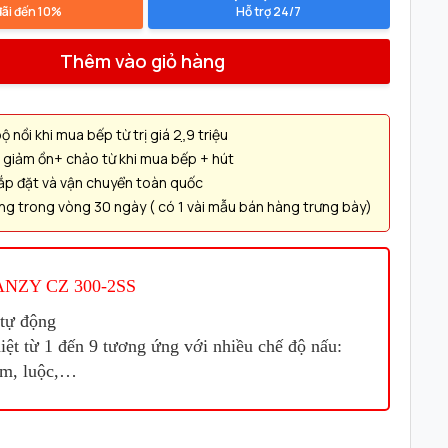
đãi đến 10%
Hỗ trợ 24/7
Thêm vào giỏ hàng
 nồi khi mua bếp từ trị giá 2,̣9 triệu
giảm ồn+ chảo từ khi mua bếp + hút
lắp đặt và vận chuyển toàn quốc
àng trong vòng 30 ngày ( có 1 vài mẫu bán hàng trưng bày)
ANZY CZ 300-2SS
 tự động
ệt từ 1 đến 9 tương ứng với nhiều chế độ nấu:
ầm, luộc,…