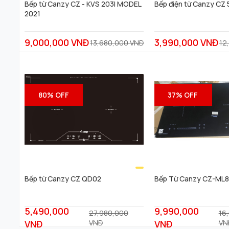
Bếp từ Canzy CZ - KVS 203I MODEL
Bếp điện từ Canzy CZ
2021
9,000,000 VNĐ
3,990,000 VNĐ
13,680,000 VNĐ
12
80% OFF
37% OFF
Bếp từ Canzy CZ QD02
Bếp Từ Canzy CZ-ML
5,490,000
9,990,000
27,980,000
16
II,TÍNH NĂNG AN TOÀN
VNĐ
VNĐ
VNĐ
VN