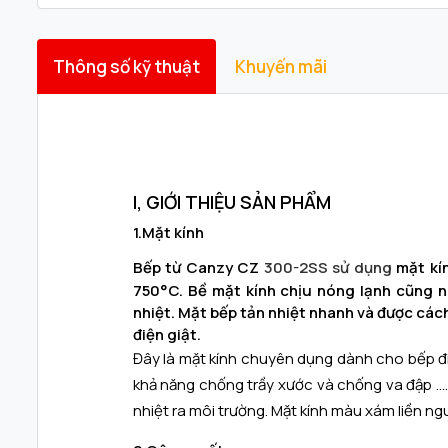
Thông số kỹ thuật
Khuyến mãi
I, GIỚI THIỆU SẢN PHẨM
1.Mặt kính
B
ếp từ Canzy
CZ
300-2SS
sử dụng
mặt k
í
750°C. Bề mặt kính chịu nóng lạnh cũng nh
nhiệt. Mặt bếp tản nhiệt nhanh và được cách
điện giật.
Đây là mặt kính chuyên dụng dành cho bếp điện
khả năng chống trầy xước và chống va đập ...
nhiệt ra môi trường. Mặt kính màu xám liền ngu