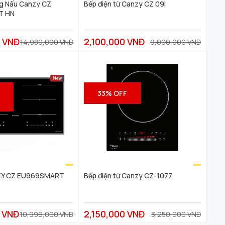
ng Nấu Canzy CZ
Bếp điện từ Canzy CZ 09I
T HN
0 VNĐ
2,100,000 VNĐ
14,980,000 VNĐ
9,000,000 VNĐ
33% OFF
ZY CZ EU969SMART
Bếp điện từ Canzy CZ-1077
 VNĐ
2,150,000 VNĐ
10,999,000 VNĐ
3,250,000 VNĐ