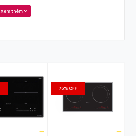
Xem thêm
 suất là
2000W. Tổng công suất là 36000W
 90%, trong khi bếp gas chỉ đạt khoảng 50%.
 năng, tiết kiệm chi phí hàng tháng cho gia
c động vuông góc với đáy nồi giúp tiết kiệm
à nhiệt độ giúp người sử dụng thao tác nhẹ
n đại và tiện nghi. Bạn có thể dễ dàng chọn
ơng vị thơm ngon tự nhiên do nấu quá nhiệt
F
76% OFF
i quá trình oxi hóa và rò rỉ điện nên rất an