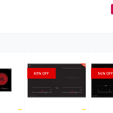
v
ùng nấu trái với công suất là 20
00W
, vùng nấu phải với công
và dùng năng lượng cảm ứng từ, vì thế hiệu suất nấu đạt tới
úp bạn tiết kiệm thời gian nấu một nửa mà còn tiết kiệm điện
ng đun nấu cực nhanh với nguyên lý hoạt động của sóng từ tá
 hiện đại cùng màn hình LED thông minh hiển thị thời gian v
dễ dàng vuốt cảm ứng, tùy chỉnh và điều khiển mang đến sự hiệ
ững món ăn dinh dưỡng cho cả gia đình mà không đánh mất hư
63% OFF
54% OF
 và thép chống oxy hóa. Đây là chất liệu có khả năng chống lạ
hậu nhiệt đới gió mùa tại Việt Nam.