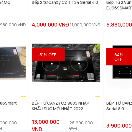
 54MG
Bếp 2 từ Canzy CZ TT24 Serial 4.0
Bếp Từ 2 Vù
EU969SMAR
4,000,000 VNĐ
6,890,00
,980,000 VNĐ
11,000,000 VNĐ
51% OFF
64%
OFF
886Smart
BẾP TỪ CANZY CZ 988S NHẬP
BẾP TỪ CAN
KHẨU ĐỨC MỚI NHẤT 2022
Serial 8.0
13,000,000
,000,000
26,900,000
3,900,000
Đ
VNĐ
VNĐ