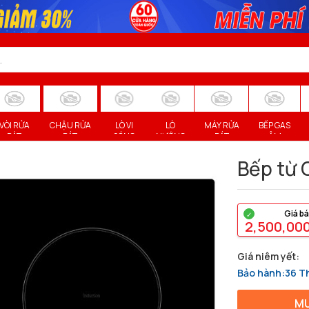
VÒI RỬA
CHẬU RỬA
LÒ VI
LÒ
MÁY RỬA
BẾP GAS
BÁT
BÁT
SÓNG
NƯỚNG
BÁT
ÂM
Bếp từ 
Giá b
2,500,00
Giá niêm yết:
Bảo hành:36 Th
MU