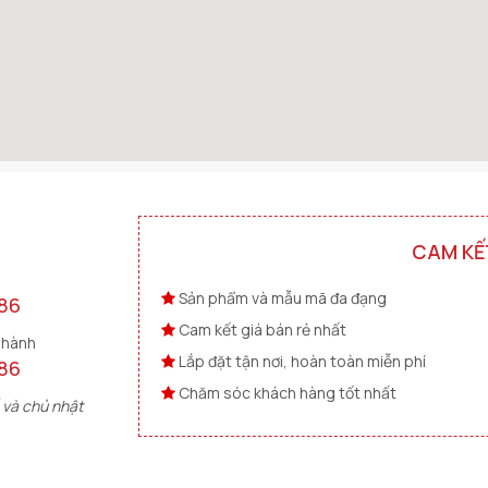
chế độ nấu: rán, xào, hầm, luộc,…
èn led sống động dễ dàng quan sát
óng khi có nguy cơ xảy ra sự cố về nhiệt điện vừa đảm bảo an toà
Canzy CZ 300-2SS
2000w
CAM KẾ
2000w
Sản phẩm và mẫu mã đa đạng
73x 43 cm
86
Cam kết giá bán rẻ nhất
68x 38 cm
 hành
Lắp đặt tận nơi, hoàn toàn miễn phí
86
2 năm
Chăm sóc khách hàng tốt nhất
 và chủ nhật
Trung Quốc
Còn hàng