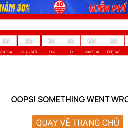
VÒI RỬA
CHẬU RỬA
LÒ VI
LÒ
MÁY RỬA
BẾP GAS
BÁT
BÁT
SÓNG
NƯỚNG
BÁT
ÂM
OOPS! SOMETHING WENT WR
QUAY VỀ TRANG CHỦ