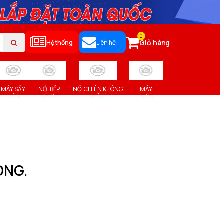
0
Giỏ hàng
Hệ thống
Liên hệ
MÁY SẤY
NỒI BẾP
NỒI CHIÊN KHÔNG
MÁY
BÁT
TỪ
DẦU
GIẶT
ONG.