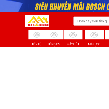
BẾP TỪ
BẾP ĐIỆN
MÁY HÚT
MÁY LỌC
TỪ
MÙI
NƯỚC